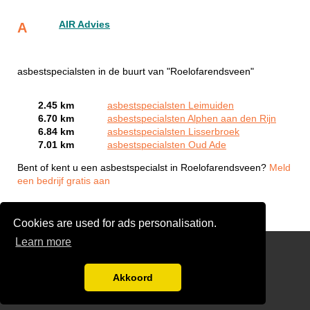
AIR Advies
A
asbestspecialsten in de buurt van "Roelofarendsveen"
2.45 km
asbestspecialsten Leimuiden
6.70 km
asbestspecialsten Alphen aan den Rijn
6.84 km
asbestspecialsten Lisserbroek
7.01 km
asbestspecialsten Oud Ade
Bent of kent u een asbestspecialst in Roelofarendsveen?
Meld
een bedrijf gratis aan
Cookies are used for ads personalisation.
Learn more
Offerte aanvragen
Disclaimer
Akkoord
Aanmelden bedrijven