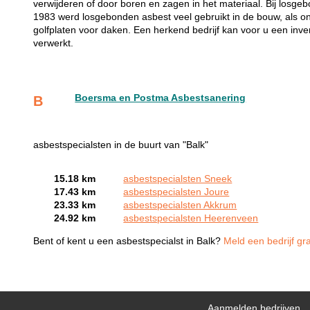
verwijderen of door boren en zagen in het materiaal. Bij losgebo
1983 werd losgebonden asbest veel gebruikt in de bouw, als on
golfplaten voor daken. Een herkend bedrijf kan voor u een invent
verwerkt.
Boersma en Postma Asbestsanering
B
asbestspecialsten in de buurt van "Balk"
15.18 km
asbestspecialsten Sneek
17.43 km
asbestspecialsten Joure
23.33 km
asbestspecialsten Akkrum
24.92 km
asbestspecialsten Heerenveen
Bent of kent u een asbestspecialst in Balk?
Meld een bedrijf gr
Aanmelden bedrijven