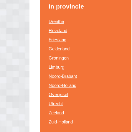
In provincie
Drenthe
Flevoland
Friesland
Gelderland
Groningen
Limburg
Noord-Brabant
Noord-Holland
Overijssel
Utrecht
Zeeland
Zuid-Holland